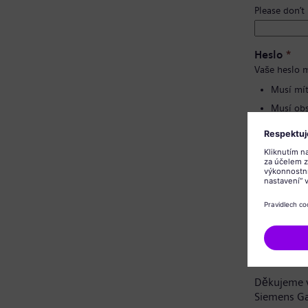
Please don’t
Heslo
*
Vaše heslo m
Musí mít
Musí obs
Nesmí o
Nesmí o
Potvrzení 
Oznámení 
Vážená uch
Děkujeme v
Siemens G