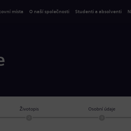
covní místa
O naší společnosti
Studenti a absolventi
N
e
Životopis
Osobní údaje
2
3