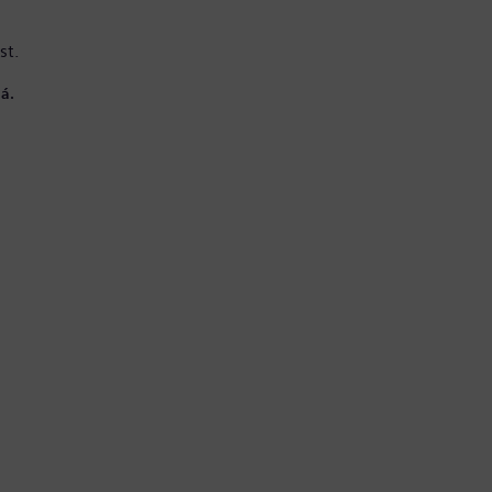
st.
á.