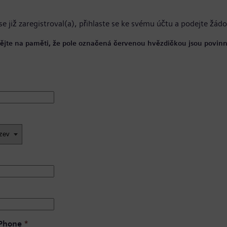
se již zaregistroval(a),
přihlaste se ke svému účtu
a podejte žádo
ějte na paměti, že pole označená červenou hvězdičkou jsou povinn
 Phone
*