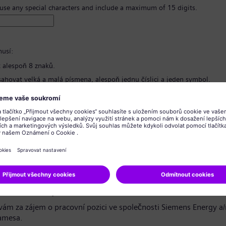
 use any special characters and include a maximum of 15 digits.
usí:
 alespoň 8 znaků.
ahovat velká a malá písmena, alespoň jednu číslici a jeden symbol.
bsahovat žádné osobní informace.
bsahovat běžně používané výrazy.
hesla
*
o ochraně osobních údajů
azečko / vážený uchazeči,
ám za zájem o pracovní pozici ve společnosti Siemens Energy a
amesa.