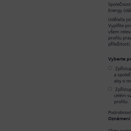
Společnost
Energy (dál
Udělal/a js
Vyplňte pr
všem relev
profilu pr
příležitosti
Vyberte pr
Zpřístu
a společ
aby o mě
Zpřístu
celém s
profilu.
Podrobnost
Oznámení 
(Toto nast