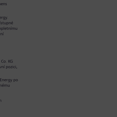
mens
ergy.
řístupné
mpletnímu
ní
 Co. KG
ní pozici,
 Energy po
í mému
m