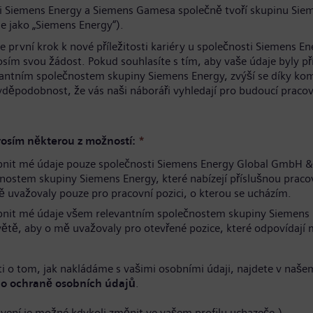
i Siemens Energy a Siemens Gamesa společně tvoří skupinu Sie
e jako „Siemens Energy“).
te první krok k nové příležitosti kariéry u společnosti Siemens En
osím svou žádost. Pokud souhlasíte s tím, aby vaše údaje byly p
antním společnostem skupiny Siemens Energy, zvýší se díky ko
avděpodobnost, že vás naši náboráři vyhledají pro budoucí pracov
.
osím některou z možností:
*
pnit mé údaje pouze společnosti Siemens Energy Global GmbH &
nostem skupiny Siemens Energy, které nabízejí příslušnou pracov
 uvažovaly pouze pro pracovní pozici, o kterou se ucházím.
pnit mé údaje všem relevantním společnostem skupiny Siemens
větě, aby o mě uvažovaly pro otevřené pozice, které odpovídaj
i o tom, jak nakládáme s vašimi osobními údaji, najdete v naše
o ochraně osobních údajů
.
avení je možné kdykoli změnit ve vašem profilu uchazeče.)