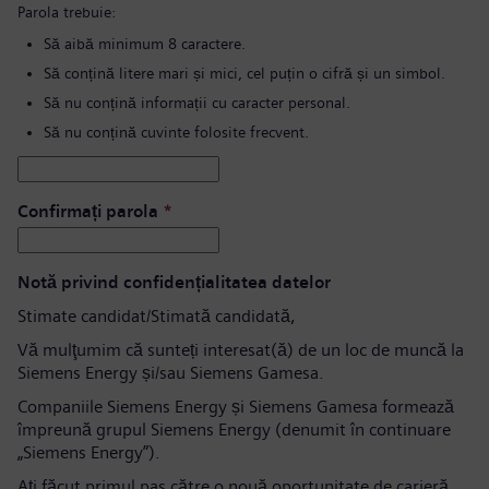
Parola trebuie:
Să aibă minimum 8 caractere.
Să conțină litere mari și mici, cel puțin o cifră și un simbol.
Să nu conțină informații cu caracter personal.
Să nu conțină cuvinte folosite frecvent.
Confirmați parola
*
Notă privind confidențialitatea datelor
Stimate candidat/Stimată candidată,
Vă mulţumim că sunteți interesat(ă) de un loc de muncă la
Siemens Energy și/sau Siemens Gamesa.
Companiile Siemens Energy și Siemens Gamesa formează
împreună grupul Siemens Energy (denumit în continuare
„Siemens Energy”).
Aţi făcut primul pas către o nouă oportunitate de carieră