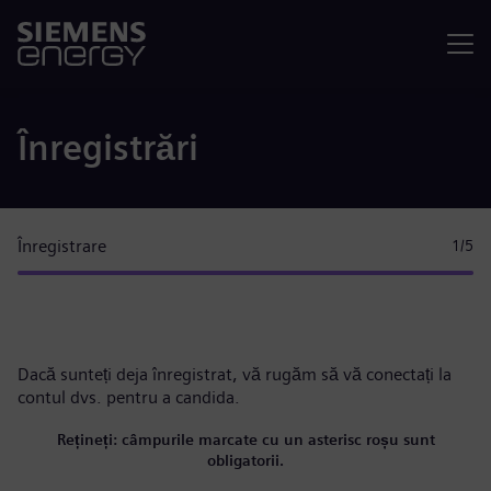
Meniu
Înregistrări
Înregistrare
1
/5
Dacă sunteți deja înregistrat, vă rugăm
să vă conectați la
contul dvs.
pentru a candida.
Rețineți: câmpurile marcate cu un asterisc roșu sunt
obligatorii.