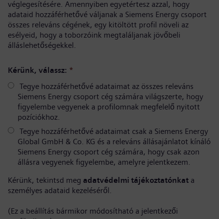
véglegesítésére. Amennyiben egyetértesz azzal, hogy
adataid hozzáférhetővé váljanak a Siemens Energy csoport
összes releváns cégének, egy kitöltött profil növeli az
esélyeid, hogy a toborzóink megtaláljanak jövőbeli
álláslehetőségekkel.
Kérünk, válassz:
*
Tegye hozzáférhetővé adataimat az összes releváns
Siemens Energy csoport cég számára világszerte, hogy
figyelembe vegyenek a profilomnak megfelelő nyitott
pozíciókhoz.
Tegye hozzáférhetővé adataimat csak a Siemens Energy
Global GmbH & Co. KG és a releváns állásajánlatot kínáló
Siemens Energy csoport cég számára, hogy csak azon
állásra vegyenek figyelembe, amelyre jelentkezem.
Kérünk, tekintsd meg
adatvédelmi tájékoztatónkat
a
személyes adataid kezeléséről.
(Ez a beállítás bármikor módosítható a jelentkezői