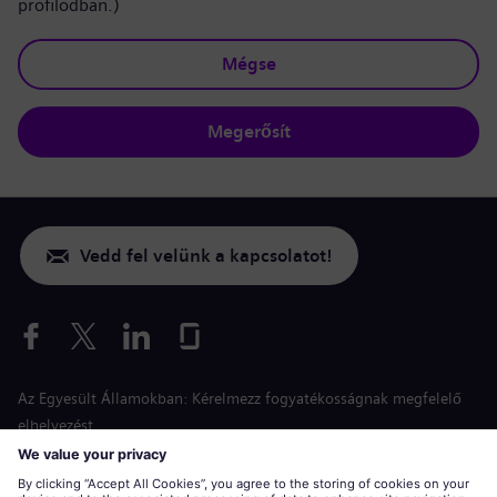
profilodban.)
Mégse
Megerősít
Vedd fel velünk a kapcsolatot!
Az Egyesült Államokban: Kérelmezz fogyatékosságnak megfelelő
elhelyezést
Esélyegyenlőség a jelentkezés során
siemens-energy.com
Globális weboldal