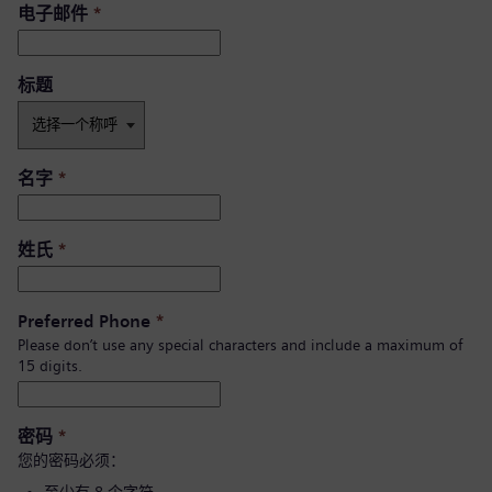
电子邮件
*
标题
名字
*
姓氏
*
Preferred Phone
*
Please don’t use any special characters and include a maximum of
15 digits.
密码
*
您的密码必须：