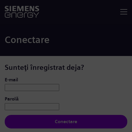
Meniu
Conectare
Sunteţi înregistrat deja?
Conectare: utilizator și parolă
E-mail
Parolă
Conectare