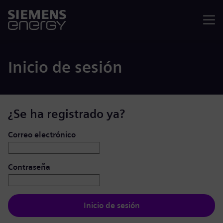
Menú
Inicio de sesión
¿Se ha registrado ya?
Iniciar de sesión: usuario y contraseña
Correo electrónico
Contraseña
Inicio de sesión