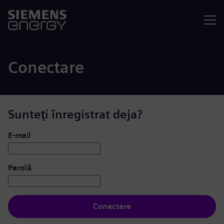
Meniu
Conectare
Sunteţi înregistrat deja?
Conectare: utilizator și parolă
E-mail
Parolă
Conectare