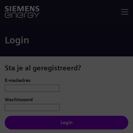
Menu
Login
Sta je al geregistreerd?
Inloggen: gebruiker en wachtwoord
E-mailadres
Wachtwoord
Login