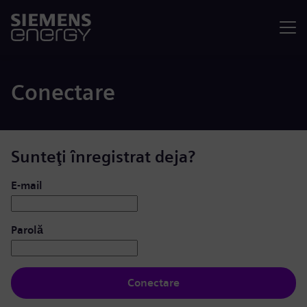
Meniu
Conectare
Sunteţi înregistrat deja?
Conectare: utilizator și parolă
E-mail
Parolă
Conectare