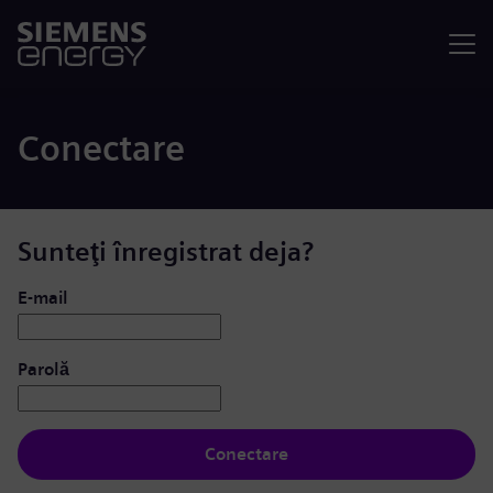
Meniu
Conectare
Sunteţi înregistrat deja?
Conectare: utilizator și parolă
E-mail
Parolă
Conectare