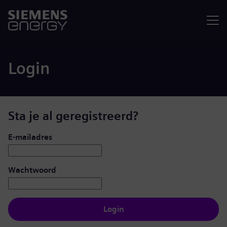
Menu
Login
Sta je al geregistreerd?
Inloggen: gebruiker en wachtwoord
E-mailadres
Wachtwoord
Login