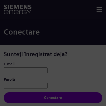
Meniu
Conectare
Sunteţi înregistrat deja?
Conectare: utilizator și parolă
E-mail
Parolă
Conectare