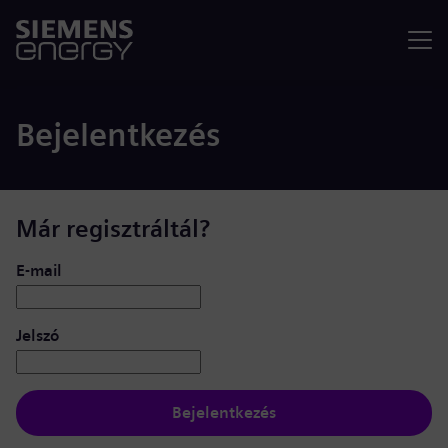
Menü
Bejelentkezés
Már regisztráltál?
Bejelentkezés: felhasználó és jelszó
E-mail
Jelszó
Bejelentkezés