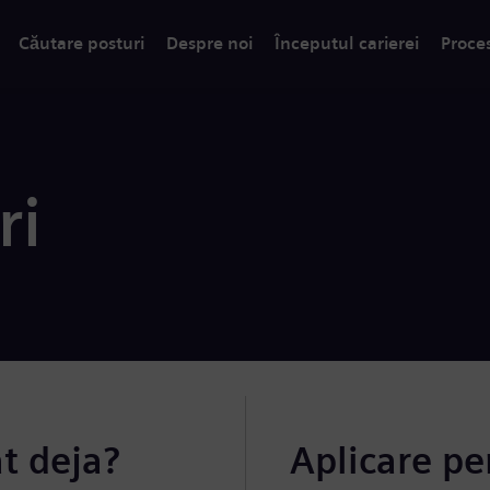
Căutare posturi
Despre noi
Începutul carierei
Proce
ri
at deja?
Aplicare pe