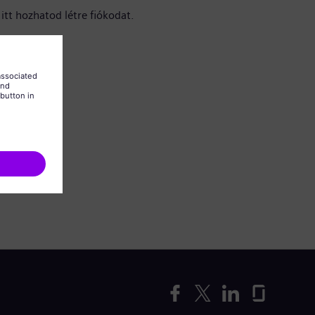
itt hozhatod létre fiókodat.