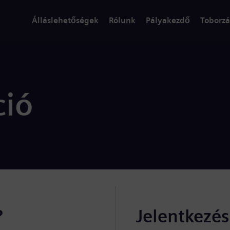
Álláslehetőségek
Rólunk
Pályakezdő
Toborzá
ció
?
Jelentkezé