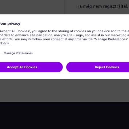
Ha még nem regisztráltál, 
Profil létrehozása