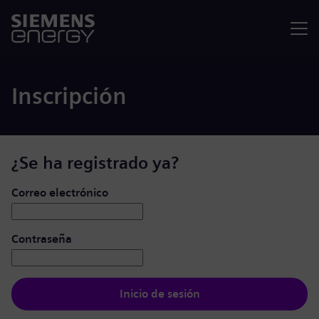
Menú
Inscripción
¿Se ha registrado ya?
Iniciar de sesión: usuario y contraseña
Correo electrónico
Contraseña
Inicio de sesión