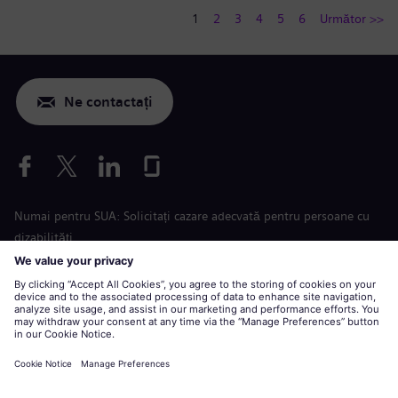
1
2
3
4
5
6
Următor >>
Ne contactați
Numai pentru SUA: Solicitați cazare adecvată pentru persoane cu
dizabilități
Aplicare condiții de muncă
siemens-energy.com
Site global
Informaţii corporative
Declarație de confidențialitate
Declarație privind cookie-urile
Termeni de utilizare
Digital ID