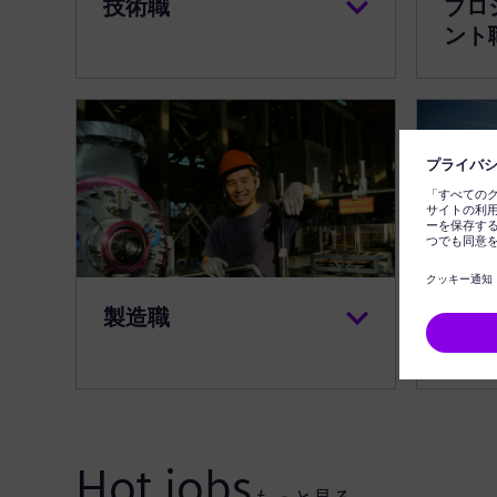
技術職
プロ
ント
製造職
カス
Hot jobs