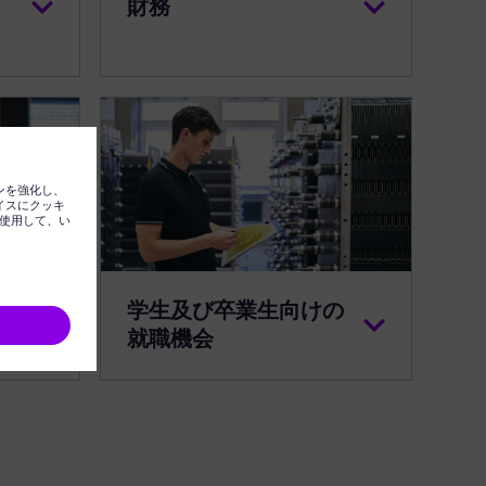
財務
学生及び卒業生向けの
就職機会