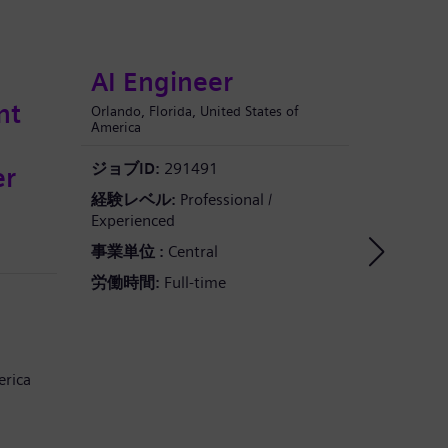
AI Engineer
AI 
nt
Orlando, Florida, United States of
Shanghai, 
America
e
ジョブID
ジョブID:
291491
er
経験レベ
経験レベル:
Professional /
Experien
Experienced
事業単位 
事業単位 :
Central
労働時間
労働時間:
Full-time
erica