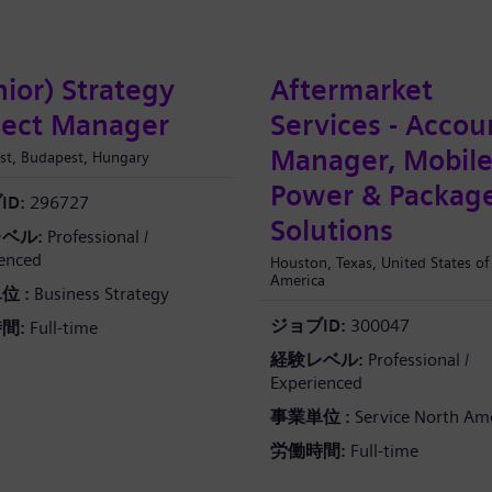
nior) Strategy
Aftermarket
ject Manager
Services - Accou
Manager, Mobil
st, Budapest, Hungary
Power & Packag
D:
296727
Solutions
ベル:
Professional /
enced
Houston, Texas, United States of
America
位 :
Business Strategy
ジョブID:
300047
間:
Full-time
経験レベル:
Professional /
Experienced
事業単位 :
Service North Am
労働時間:
Full-time