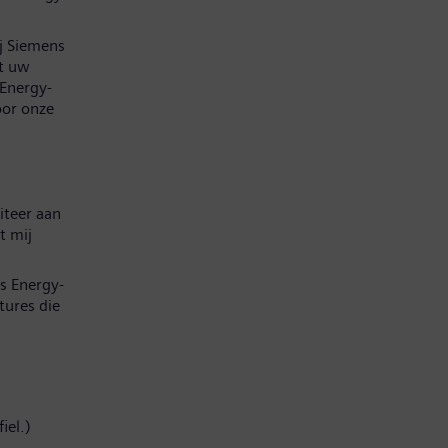
ij Siemens
at uw
 Energy-
oor onze
iteer aan
t mij
s Energy-
tures die
iel.)