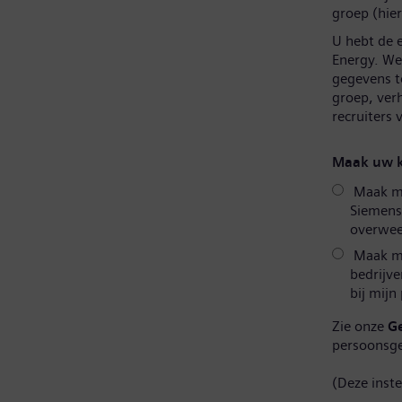
groep (hier
U hebt de 
Energy. We 
gegevens t
groep, ver
recruiters
Maak uw k
Maak mij
Siemens
overweeg
Maak mi
bedrijve
bij mijn
Zie onze
G
persoonsg
(Deze inst