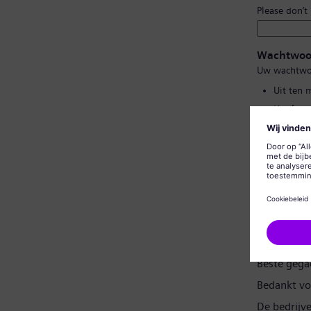
Please don’t
Wachtwoo
Uw wachtwo
Uit ten 
Hoofd- e
Geen van
Geen vee
Wachtwoor
Gegevensp
Beste gega
Bedankt vo
De bedrijv