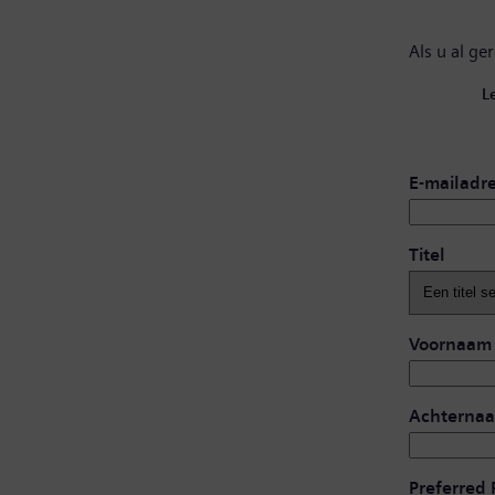
Als u al ge
L
E-mailadr
Titel
Voornaam
Achterna
Preferred