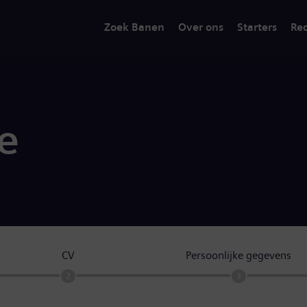
Zoek Banen
Over ons
Starters
Rec
ie
CV
Persoonlijke gegevens
2
3