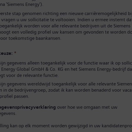
na 'Siemens Energy').
eerste stap genomen richting een nieuwe carrièremogelijkheid b
vragen u uw sollicitatie te voltooien. Indien u ermee instemt d
oegankelijk worden voor alle relevante bedrijven uit de Siemens
hoogt een volledig profiel uw kansen om gevonden te worden d
 voor toekomstige baankansen.
euze:
*
n gegevens alleen toegankelijk voor de functie waar ik op sollic
 Energy Global GmbH & Co. KG en het Siemens Energy-bedrijf da
t voor de relevante functie.
jn gegevens wereldwijd toegankelijk voor alle relevante Siemen
n in de bedrijvengroep, zodat ik kan worden benaderd voor vaca
 profiel passen.
egevensprivacyverklaring
over hoe we omgaan met uw
egevens.
elling kan op elk moment worden gewijzigd in uw kandidatenprof