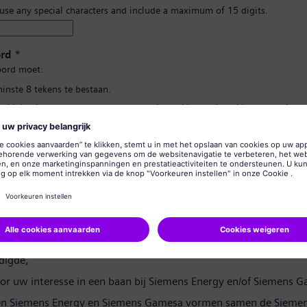
 use any special characters and include a maximum of 15 digits.
rd
*
ord moet:
minste 8 tekens te bestaan.
n kleine letters te bevatten, en ten minste één getal en één symbool.
 uw persoonlijke gegevens te bevatten.
lgebruikte woorden te bevatten.
d bevestigen
*
rivacyverklaring
digde,
or uw interesse in een baan bij Siemens Energy en/of Siemens 
en Siemens Energy en Siemens Gamesa vormen samen de Siemen