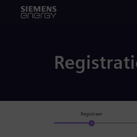
Registrat
Registreer
1