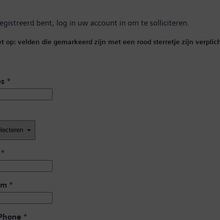
registreerd bent,
log in uw account in
om te solliciteren.
et op: velden die gemarkeerd zijn met een rood sterretje zijn verplich
es
*
*
am
*
 Phone
*