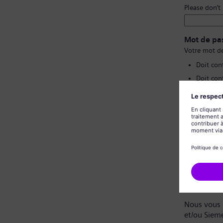
Please don’t
Mot de pa
Votre mot de
Doit con
Doit con
Ne doit 
Ne doit 
Confirmat
Politique 
Cher candi
Nous vous 
et/ou Siem