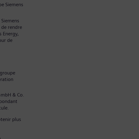
pe Siemens
z Siemens
 de rendre
s Energy,
our de
 groupe
ration
 GmbH & Co.
spondant
tule.
tenir plus
)