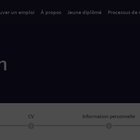
uver un emploi
À propos
Jeune diplômé
Processus de
n
CV
Information personnelle
2
3