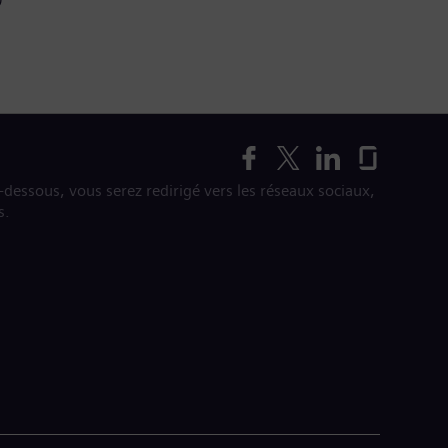
i-dessous, vous serez redirigé vers les réseaux sociaux,
s.