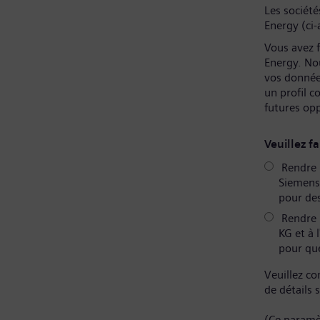
Les sociét
Energy (ci-
Vous avez f
Energy. No
vos donnée
un profil 
futures op
Veuillez fa
Rendre m
Siemens 
pour des
Rendre 
KG et à 
pour que
Veuillez co
de détails 
(Ce paramè