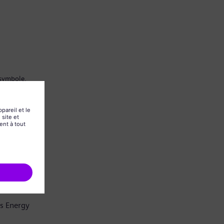
 symbole.
ns Energy