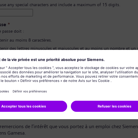
 use any special characters and include a maximum of 15 digits.
sse
*
 passe doit :
tenir au moins 8 caractères.
tenir des lettres minuscules et majuscules et au moins un nombre et un
contenir aucune de vos informations personnelles.
pas contenir de mots fréquemment utilisés.
ion du mot de passe
*
de confidentialité des données
dat,
remercions de l’intérêt que vous portez à un emploi chez Sieme
ens Gamesa.