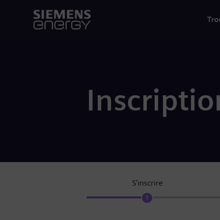
Tro
Inscriptio
S’inscrire
1