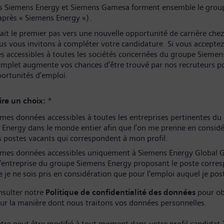
és Siemens Energy et Siemens Gamesa forment ensemble le grou
après « Siemens Energy »).
ait le premier pas vers une nouvelle opportunité de carrière che
us vous invitons à compléter votre candidature. Si vous acceptez
s accessibles à toutes les sociétés concernées du groupe Siemen
complet augmente vos chances d’être trouvé par nos recruteurs p
portunités d’emploi.
ire un choix:
*
es données accessibles à toutes les entreprises pertinentes du
Energy dans le monde entier afin que l’on me prenne en considé
 postes vacants qui correspondent à mon profil.
mes données accessibles uniquement à Siemens Energy Global
l'entreprise du groupe Siemens Energy proposant le poste corre
 je ne sois pris en considération que pour l'emploi auquel je pos
nsulter notre
Politique de confidentialité des données
pour ob
sur la manière dont nous traitons vos données personnelles.
tre peut être modifié à tout moment dans votre profil candidat.