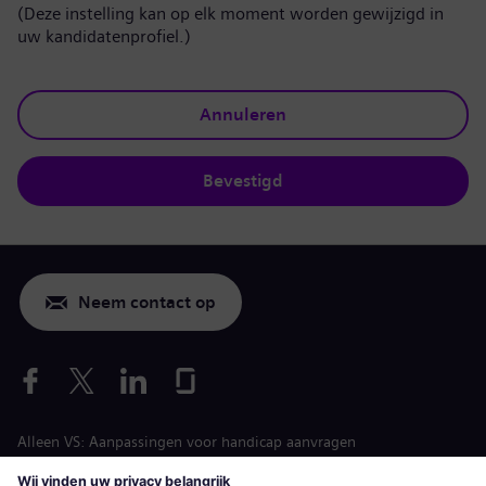
(Deze instelling kan op elk moment worden gewijzigd in
uw kandidatenprofiel.)
Annuleren
Bevestigd
Neem contact op
Alleen VS: Aanpassingen voor handicap aanvragen
Arbeidsvoorwaarden vacature