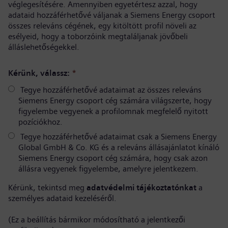
véglegesítésére. Amennyiben egyetértesz azzal, hogy
adataid hozzáférhetővé váljanak a Siemens Energy csoport
összes releváns cégének, egy kitöltött profil növeli az
esélyeid, hogy a toborzóink megtaláljanak jövőbeli
álláslehetőségekkel.
Kérünk, válassz:
*
Tegye hozzáférhetővé adataimat az összes releváns
Siemens Energy csoport cég számára világszerte, hogy
figyelembe vegyenek a profilomnak megfelelő nyitott
pozíciókhoz.
Tegye hozzáférhetővé adataimat csak a Siemens Energy
Global GmbH & Co. KG és a releváns állásajánlatot kínáló
Siemens Energy csoport cég számára, hogy csak azon
állásra vegyenek figyelembe, amelyre jelentkezem.
Kérünk, tekintsd meg
adatvédelmi tájékoztatónkat
a
személyes adataid kezeléséről.
(Ez a beállítás bármikor módosítható a jelentkezői