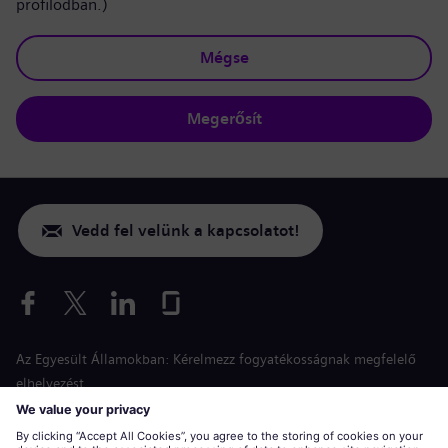
profilodban.)
Mégse
Megerősít
Vedd fel velünk a kapcsolatot!
Az Egyesült Államokban: Kérelmezz fogyatékosságnak megfelelő
elhelyezést
Esélyegyenlőség a jelentkezés során
siemens-energy.com
Globális weboldal