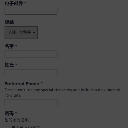
电子邮件
*
标题
名字
*
姓氏
*
Preferred Phone
*
Please don’t use any special characters and include a maximum of
15 digits.
密码
*
您的密码必须：