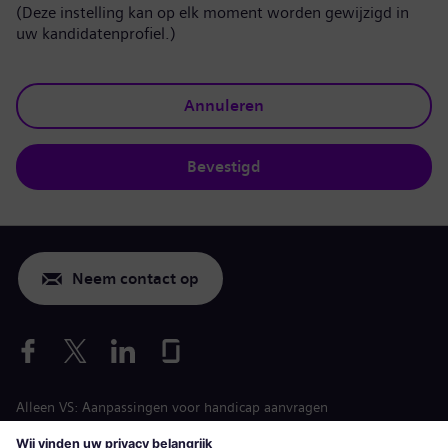
(Deze instelling kan op elk moment worden gewijzigd in
uw kandidatenprofiel.)
Annuleren
Bevestigd
Neem contact op
Alleen VS: Aanpassingen voor handicap aanvragen
Arbeidsvoorwaarden vacature