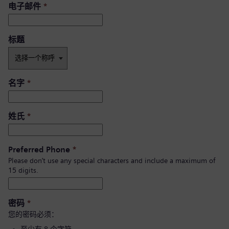
电子邮件
*
标题
名字
*
姓氏
*
Preferred Phone
*
Please don’t use any special characters and include a maximum of
15 digits.
密码
*
您的密码必须：