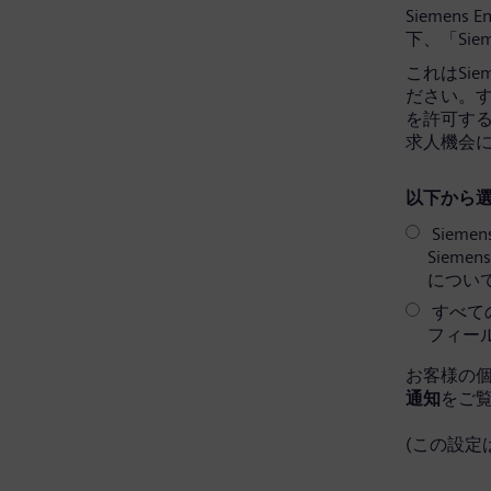
Siemens 
下、「Sie
これはSi
ださい。すべ
を許可す
求人機会
以下から選
Sieme
Siem
につい
すべての
フィー
お客様の
通知
をご
(この設定