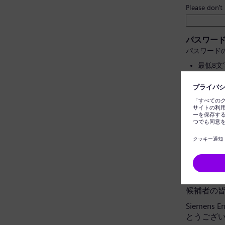
Please don’t
パスワー
パスワード
最低8
大文字
個人情
一般的
パスワー
データプ
候補者の
Siemens
とうござ