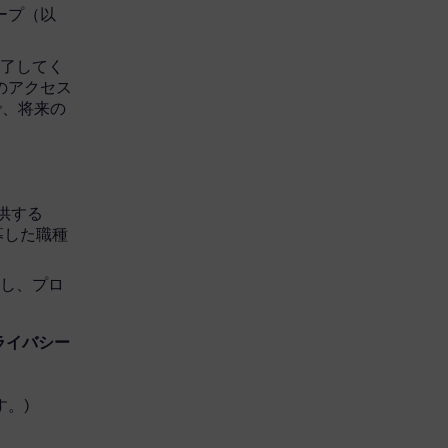
グループ（以
完了してく
へのアクセス
で、将来の
を提供する
応募した職種
開し、プロ
ライバシー
。)