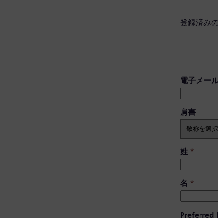
登録済み
電子メー
肩書 ​
姓
*
名
*
Preferred