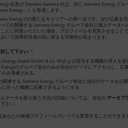
Energy 社及び Siemens Gamesa 社は、共に Siemens Energy 
mens Energy」）を形成します。
emens Energyでの新たなキャリアへの第一歩です。ぜひ応募を
ての関連する Siemens Energy グループ会社に個人データ
ることに同意いただいた場合、プロフィールを充実させること
において採用担当者の目に留まる可能性が高まります。
択して下さい:
*
ns Energy Global GmbH & Co. KGおよび該当する職務の求人
ens Energyのグループ会社のみが自分のデータにアクセスし、
てのみ考慮される。
関連する Siemens Energy グループ各社に自分のデータを公
ルに合った職務に応募できるようにする
個人データを取り扱う方法の詳細については、当社の
データプ
覧下さい。
はあなたの候補プロフィールでいつでも変更することができます