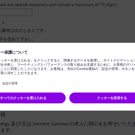
 use any special characters and include a maximum of 15 digits.
ド
*
の要件は次のとおりです：
文字を含めて下さい。
と小文字、そして数字とシンボルを最低一つ以上含めて下さい。
報を含めないで下さい。
に使用される言葉を含めないで下さい。
ドの確定
*
ライバシー通知
皆様
 Energy 及び/又は Siemens Gamesa の求人に関心をお寄せい
います。