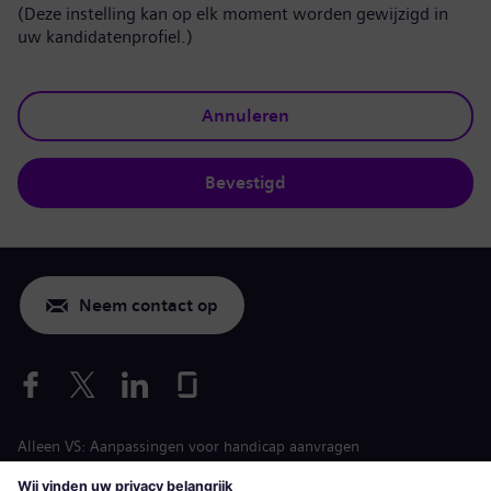
(Deze instelling kan op elk moment worden gewijzigd in
uw kandidatenprofiel.)
Annuleren
Bevestigd
Neem contact op
Alleen VS: Aanpassingen voor handicap aanvragen
Arbeidsvoorwaarden vacature