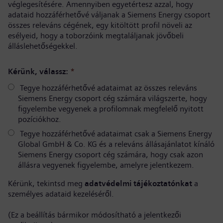
véglegesítésére. Amennyiben egyetértesz azzal, hogy
adataid hozzáférhetővé váljanak a Siemens Energy csoport
összes releváns cégének, egy kitöltött profil növeli az
esélyeid, hogy a toborzóink megtaláljanak jövőbeli
álláslehetőségekkel.
Kérünk, válassz:
*
Tegye hozzáférhetővé adataimat az összes releváns
Siemens Energy csoport cég számára világszerte, hogy
figyelembe vegyenek a profilomnak megfelelő nyitott
pozíciókhoz.
Tegye hozzáférhetővé adataimat csak a Siemens Energy
Global GmbH & Co. KG és a releváns állásajánlatot kínáló
Siemens Energy csoport cég számára, hogy csak azon
állásra vegyenek figyelembe, amelyre jelentkezem.
Kérünk, tekintsd meg
adatvédelmi tájékoztatónkat
a
személyes adataid kezeléséről.
(Ez a beállítás bármikor módosítható a jelentkezői