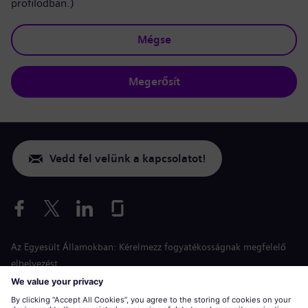
profilodban.)
Mégse
Megerősít
Vedd fel velünk a kapcsolatot!
Az Egyesült Államokban: Kérelmezz fogyatékosságnak megfelelő
elhelyezést
Esélyegyenlőség a jelentkezés során
siemens-energy.com
Globális weboldal