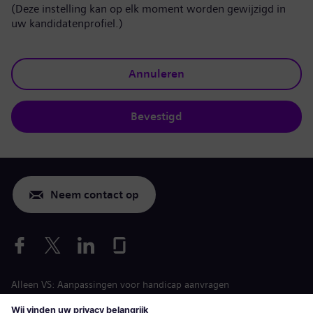
(Deze instelling kan op elk moment worden gewijzigd in
uw kandidatenprofiel.)
Annuleren
Bevestigd
Neem contact op
Alleen VS: Aanpassingen voor handicap aanvragen
Arbeidsvoorwaarden vacature