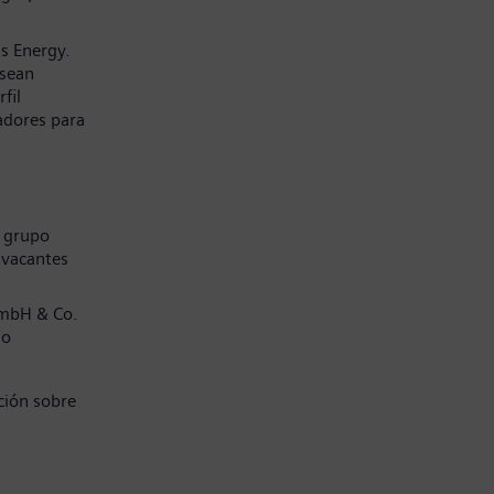
s Energy.
 sean
fil
adores para
l grupo
 vacantes
GmbH & Co.
jo
ción sobre