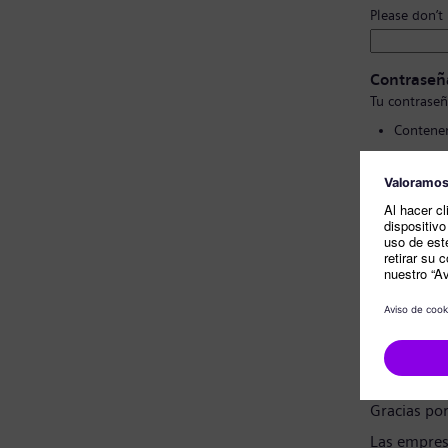
Please don’t
Contraseñ
Tu contraseñ
Contener
Contener
No conte
No cont
Confirmac
Nota sobr
Estimado c
Gracias po
Las empres