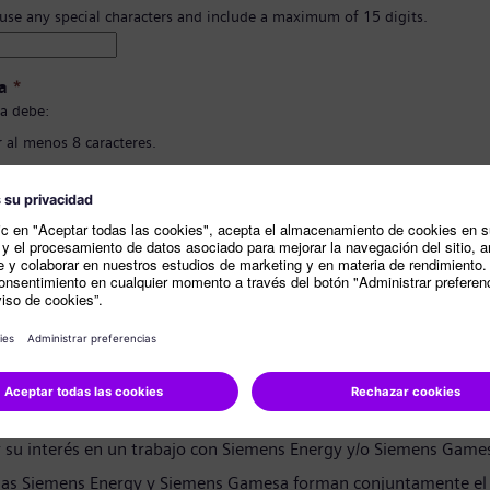
 use any special characters and include a maximum of 15 digits.
a
*
a debe:
 al menos 8 caracteres.
 letras en mayúscula y minúscula, y al menos un número y un símbolo..
ner nada de tu información personal.
ener palabras comunmente usadas.
ión de contraseña
*
e privacidad
andidato:
r su interés en un trabajo con Siemens Energy y/o Siemens Game
as Siemens Energy y Siemens Gamesa forman conjuntamente el