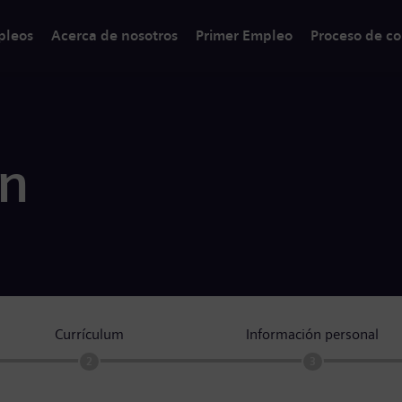
pleos
Acerca de nosotros
Primer Empleo
Proceso de co
ón
Currículum
Información personal
2
3