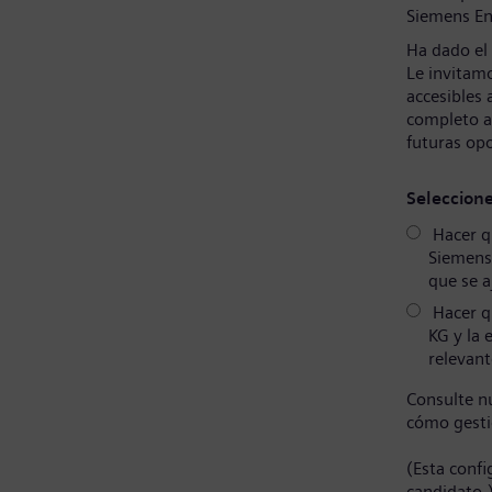
Siemens En
Ha dado el
Le invitamo
accesibles 
completo a
futuras op
Seleccion
Hacer qu
Siemens
que se a
Hacer q
KG y la 
relevant
Consulte n
cómo gesti
(Esta conf
candidato.