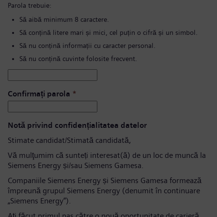
Parola trebuie:
Să aibă minimum 8 caractere.
Să conțină litere mari și mici, cel puțin o cifră și un simbol.
Să nu conțină informații cu caracter personal.
Să nu conțină cuvinte folosite frecvent.
Confirmați parola
*
Notă privind confidențialitatea datelor
Stimate candidat/Stimată candidată,
Vă mulţumim că sunteți interesat(ă) de un loc de muncă la
Siemens Energy și/sau Siemens Gamesa.
Companiile Siemens Energy și Siemens Gamesa formează
împreună grupul Siemens Energy (denumit în continuare
„Siemens Energy”).
Aţi făcut primul pas către o nouă oportunitate de carieră