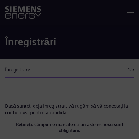
Meniu
Înregistrări
Înregistrare
1
/5
Dacă sunteți deja înregistrat, vă rugăm
să vă conectați la
contul dvs.
pentru a candida.
Rețineți: câmpurile marcate cu un asterisc roșu sunt
obligatorii.