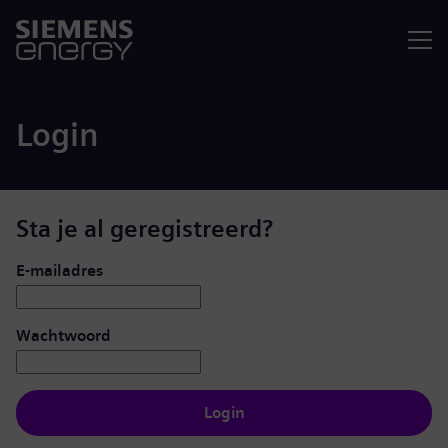
Menu
Login
Sta je al geregistreerd?
Inloggen: gebruiker en wachtwoord
E-mailadres
Wachtwoord
Login