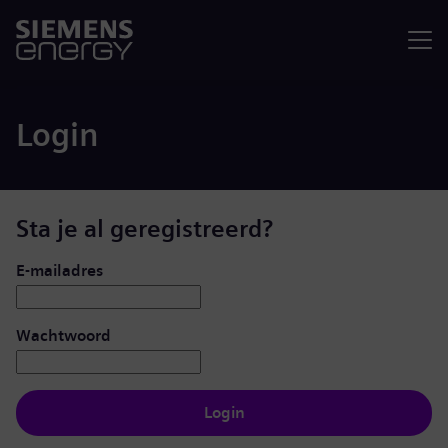
Menu
Login
Sta je al geregistreerd?
Inloggen: gebruiker en wachtwoord
E-mailadres
Wachtwoord
Login