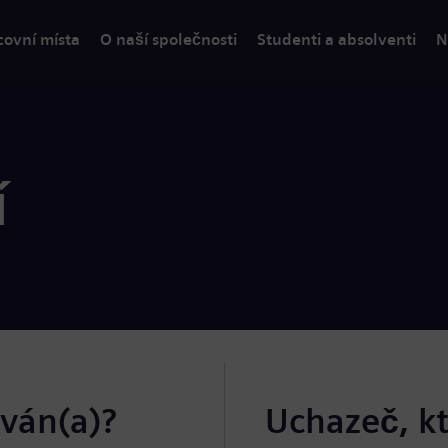
covní místa
O naší společnosti
Studenti a absolventi
N
í
ován(a)?
Uchazeč, k