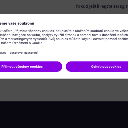
Pokud ještě nejste zaregis
Vytvořit profil