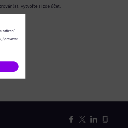
trován(a), vytvořte si zde účet.