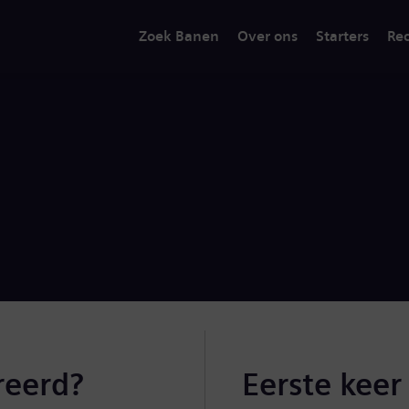
Zoek Banen
Over ons
Starters
Rec
reerd?
Eerste keer 