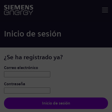
Menú
Inicio de sesión
¿Se ha registrado ya?
Iniciar de sesión: usuario y contraseña
Correo electrónico
Contraseña
Inicio de sesión