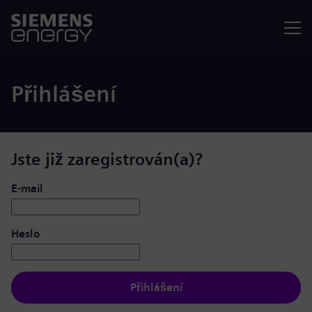
Nabídka
Přihlášení
Jste již zaregistrován(a)?
Přihlášení: uživatel a heslo
E-mail
Heslo
Přihlášení