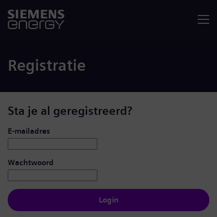
Menu
Registratie
Sta je al geregistreerd?
Inloggen: gebruiker en wachtwoord
E-mailadres
Wachtwoord
Login