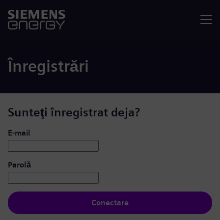
Meniu
Înregistrări
Sunteţi înregistrat deja?
Conectare: utilizator și parolă
E-mail
Parolă
Conectare