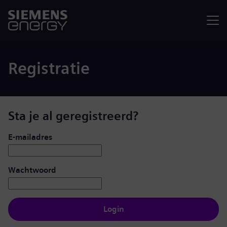
Menu
Registratie
Sta je al geregistreerd?
Inloggen: gebruiker en wachtwoord
E-mailadres
Wachtwoord
Login