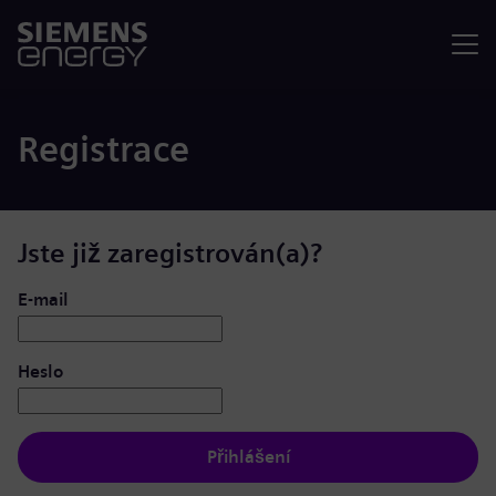
Nabídka
Registrace
Jste již zaregistrován(a)?
Přihlášení: uživatel a heslo
E-mail
Heslo
Přihlášení