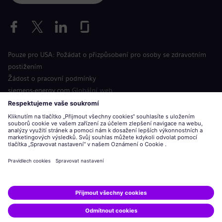
Pouze pro USA: Požádat o přizpůsobení pro osoby se zdravotním
postižením
Žádost o pracovní podmínky
siemens-energy.com
Globální web
Informace o společnosti
Oznámení o ochraně osobních údajů
Oznámení o souborech cookie
Podmínky použití
Digitální identifikační číslo
Siemens Energy je ochranná známka licencovaná společností
Siemens AG.
© Siemens Energy, 2020 - 2026