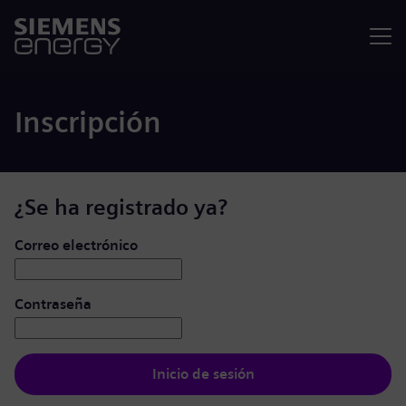
Menú
Inscripción
¿Se ha registrado ya?
Iniciar de sesión: usuario y contraseña
Correo electrónico
Contraseña
Inicio de sesión