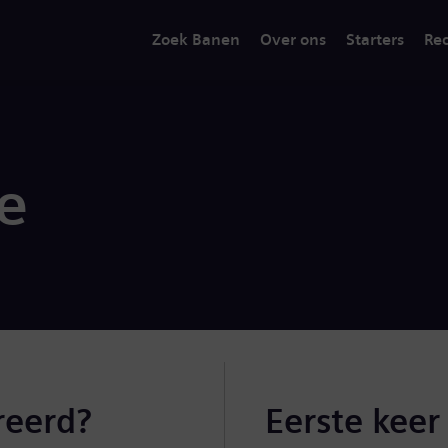
Zoek Banen
Over ons
Starters
Rec
ie
reerd?
Eerste keer 