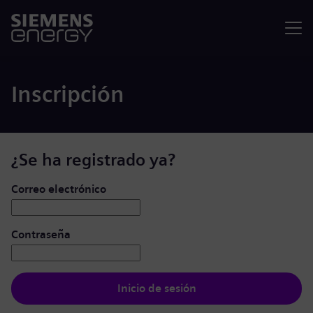
Menú
Inscripción
¿Se ha registrado ya?
Iniciar de sesión: usuario y contraseña
Correo electrónico
Contraseña
Inicio de sesión