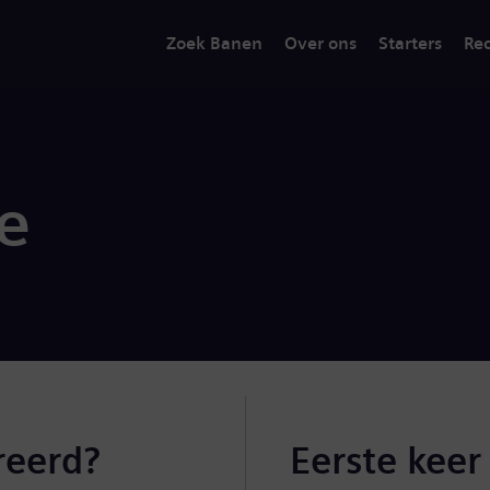
Zoek Banen
Over ons
Starters
Rec
ie
reerd?
Eerste keer 