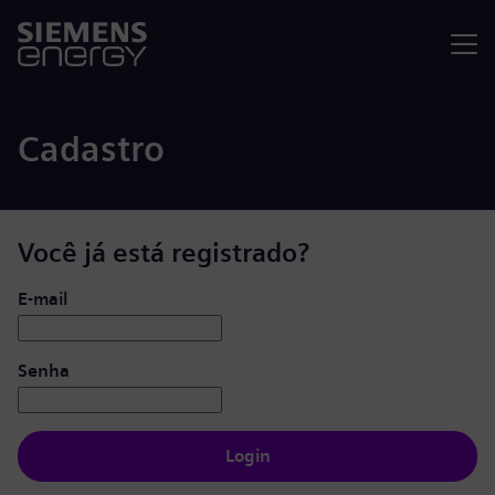
Menu
Cadastro
Você já está registrado?
Login: usuário e senha
E-mail
Senha
Login