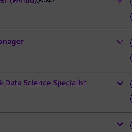
er (w/m/d)
Hot Job
anager
& Data Science Specialist