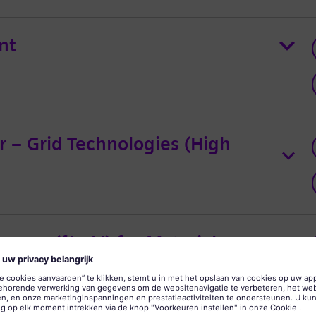
nt
r – Grid Technologies (High
ager (f/m/d) for Materials