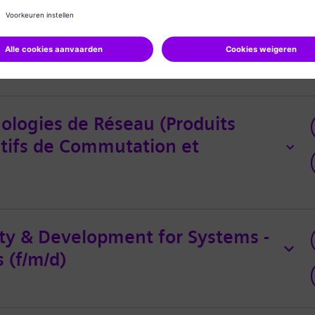
ad - 3D AI Innovation
Hot Job
nologies de Réseau (Produits
itifs de Commutation et
ity & Development for Systems -
 (f/m/d)