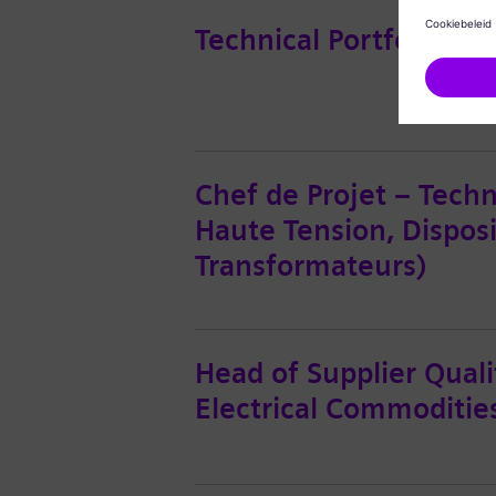
Technical Portfolio Le
Chef de Projet – Tech
Haute Tension, Dispos
Transformateurs)
Head of Supplier Qual
Electrical Commodities