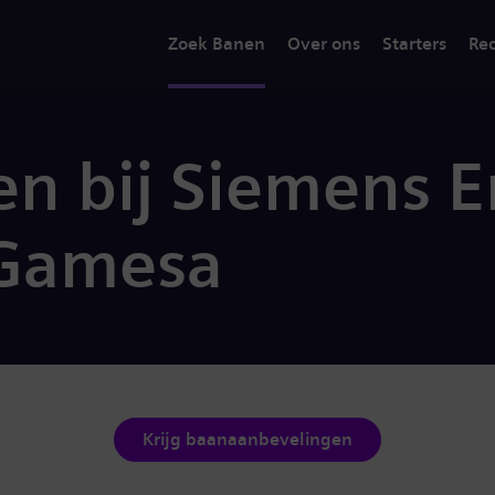
Zoek Banen
Over ons
Starters
Rec
n bij Siemens E
Gamesa
Krijg baanaanbevelingen