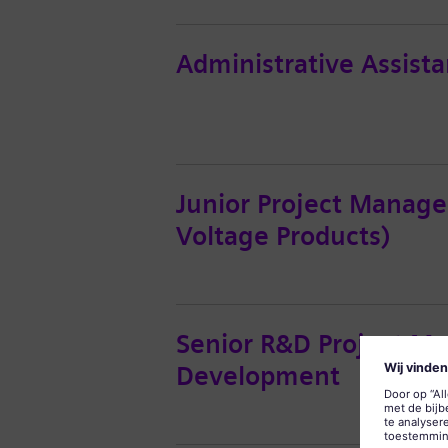
Administrative Assista
Junior Project Manage
Voltage Products)
Senior R&D Project Man
Development