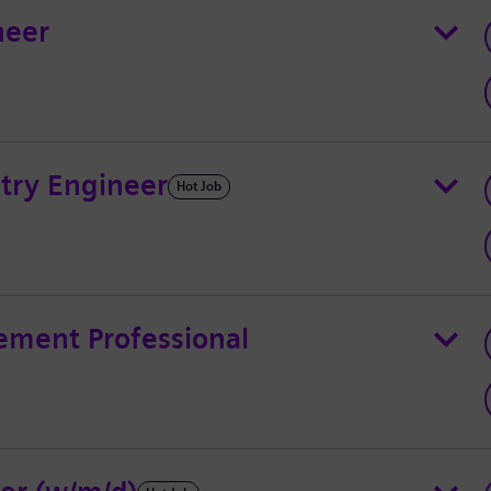
neer
try Engineer
Hot Job
ement Professional