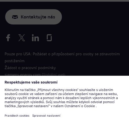
Kontaktujte nás
Pouze pro USA: Požádat o přizpůsobení pro osoby se zdravotním
postižením
Žádost o pracovní podmínky
siemens-energy.com
Globální web
Informace o společnosti
Oznámení o ochraně osobních údajů
Oznámení o souborech cookie
Podmínky použití
Digitální identifikační číslo
Siemens Energy je ochranná známka licencovaná společností