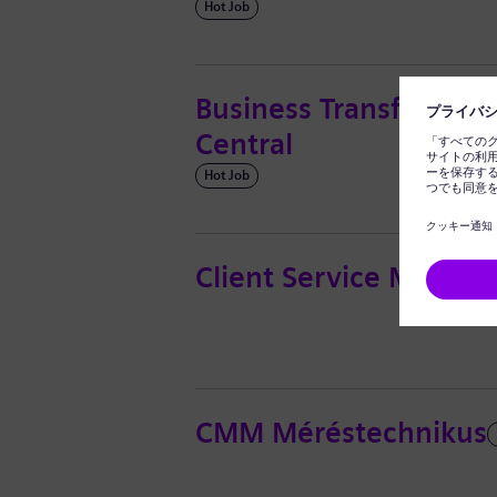
Hot Job
Business Transformat
Central
Hot Job
Client Service Manage
CMM Méréstechnikus