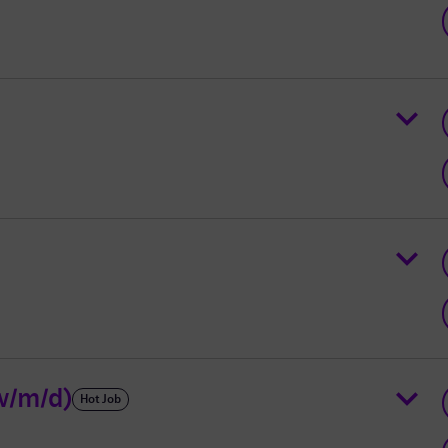
w/m/d)
Hot Job