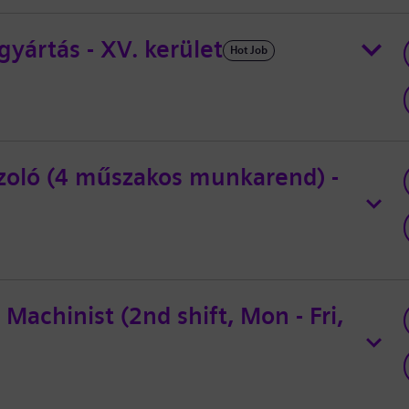
yártás - XV. kerület
Hot Job
zoló (4 műszakos munkarend) -
Machinist (2nd shift, Mon - Fri,