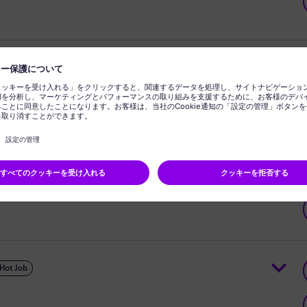
ion Program Manager – Service
r - Repairs Project Manager
Hot Job
Hot Job