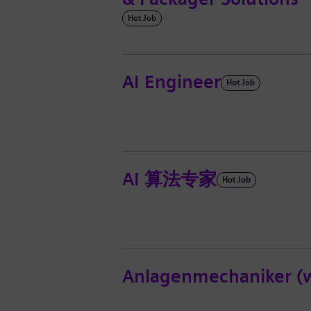
Hot Job
AI Engineer
Hot Job
AI 算法专家
Hot Job
Anlagenmechaniker (