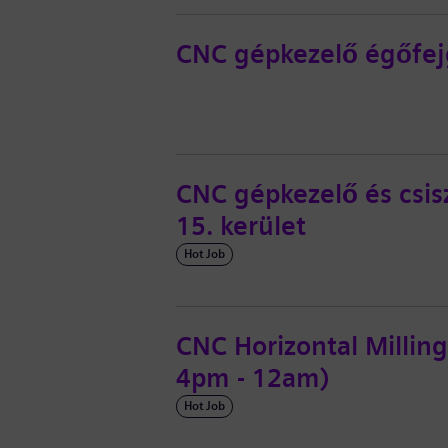
CNC gépkezelő égőfejg
CNC gépkezelő és csis
15. kerület
Hot Job
CNC Horizontal Milling 
4pm - 12am)
Hot Job