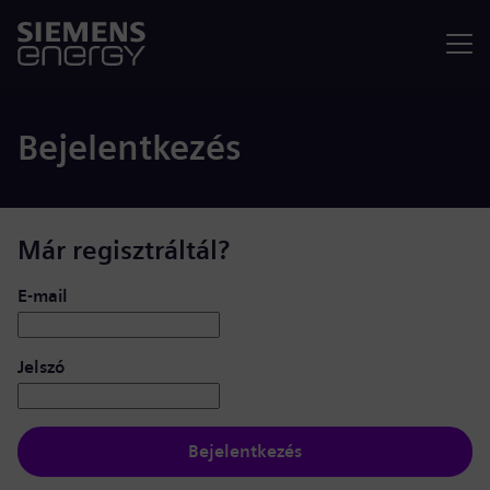
Menü
Bejelentkezés
Már regisztráltál?
Bejelentkezés: felhasználó és jelszó
E-mail
Jelszó
Bejelentkezés